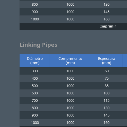
800
1000
130
900
1000
145
1000
1000
160
Imprimir
Linking Pipes
Diâmetro
Comprimento
Espessura
(mm)
(mm)
(mm)
300
1000
60
400
1000
75
500
1000
85
600
1000
100
700
1000
115
800
1000
130
900
1000
145
1000
1000
160