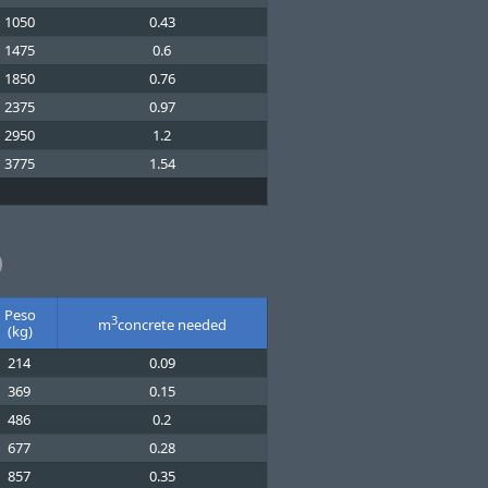
1050
0.43
1475
0.6
1850
0.76
2375
0.97
2950
1.2
3775
1.54
)
Peso
3
m
concrete needed
(kg)
214
0.09
369
0.15
486
0.2
677
0.28
857
0.35