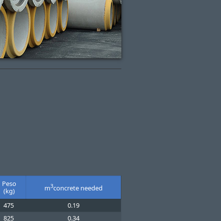
Peso
3
m
concrete needed
(kg)
475
0.19
825
0.34