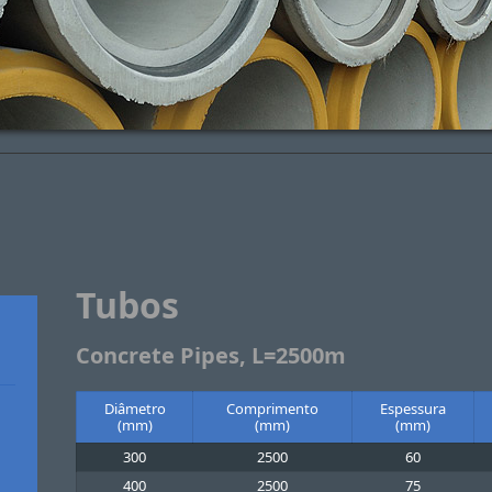
Tubos
Concrete Pipes, L=2500m
Diâmetro
Comprimento
Espessura
(mm)
(mm)
(mm)
300
2500
60
400
2500
75