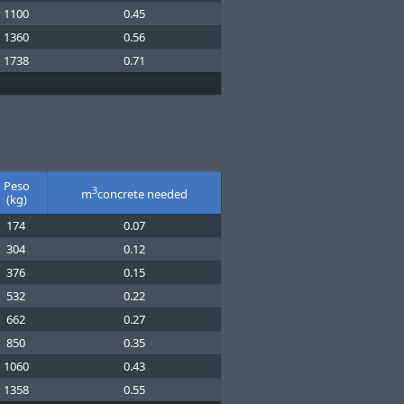
1100
0.45
1360
0.56
1738
0.71
Peso
3
m
concrete needed
(kg)
174
0.07
304
0.12
376
0.15
532
0.22
662
0.27
850
0.35
1060
0.43
1358
0.55