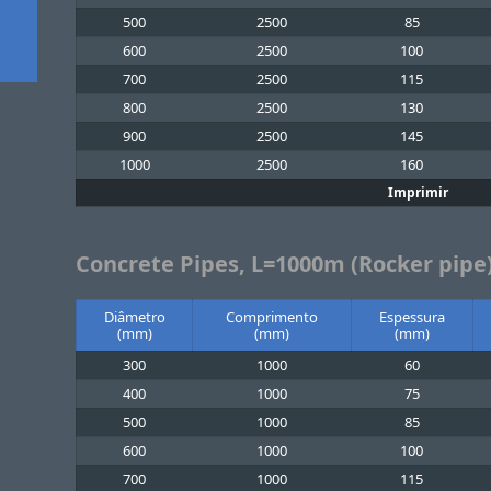
500
2500
85
600
2500
100
700
2500
115
800
2500
130
900
2500
145
1000
2500
160
Imprimir
Concrete Pipes, L=1000m (Rocker pipe
Diâmetro
Comprimento
Espessura
(mm)
(mm)
(mm)
300
1000
60
400
1000
75
500
1000
85
600
1000
100
700
1000
115